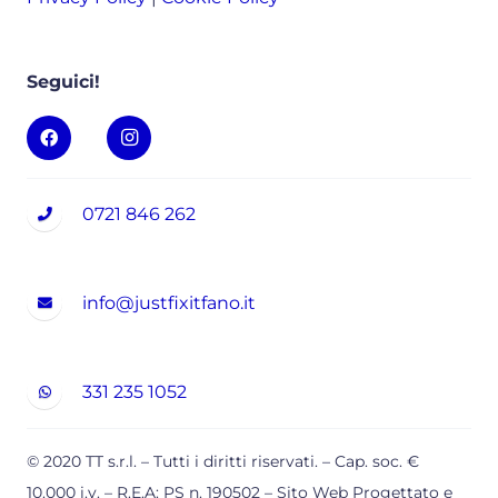
Seguici!
0721 846 262
info@justfixitfano.it
331 235 1052
©
2020
TT s.r.l. – Tutti i diritti riservati. – Cap. soc. €
10.000 i.v. – R.E.A: PS n. 190502 – Sito Web Progettato e