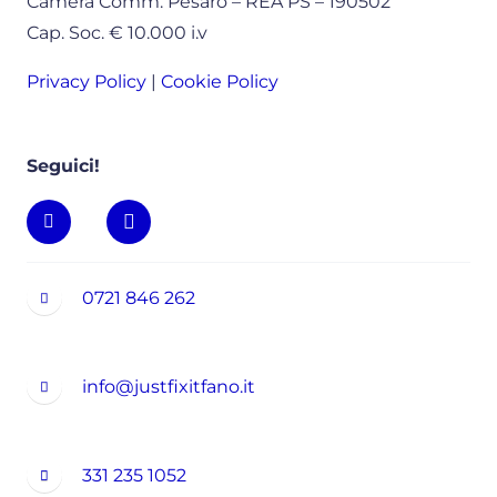
Camera Comm. Pesaro – REA PS – 190502
Cap. Soc. € 10.000 i.v
Privacy Policy
|
Cookie Policy
Seguici!
0721 846 262
info@justfixitfano.it
331 235 1052